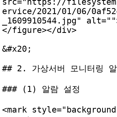
src="https://filesystem
ervice/2021/01/06/0af52
_1609910544.jpg" alt=""
</figure></div>

&#x20;

## 2. 가상서버 모니터링 알
### (1) 알람 설정

<mark style="backgrou