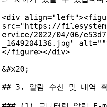
<div align="left"><figu
src="https://filesystem
ervice/2022/04/06/e53d7
_1649204136.jpg" alt=""
</figure></div>

&#x20;

## 3. 알람 수신 및 내역 확
### (1) 모니터링 알람 E-m