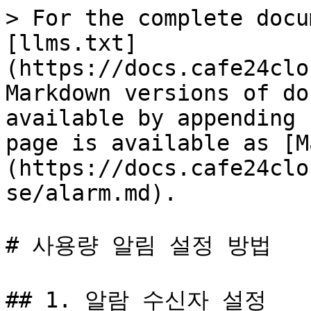
> For the complete docu
[llms.txt]
(https://docs.cafe24clo
Markdown versions of do
available by appending 
page is available as [M
(https://docs.cafe24clo
se/alarm.md).

# 사용량 알림 설정 방법

## 1. 알람 수신자 설정
