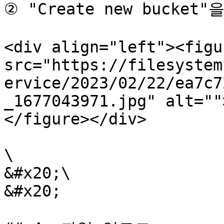
② "Create new bucket
<div align="left"><figu
src="https://filesystem
ervice/2023/02/22/ea7c7
_1677043971.jpg" alt=""
</figure></div>

\

&#x20;\

&#x20;
