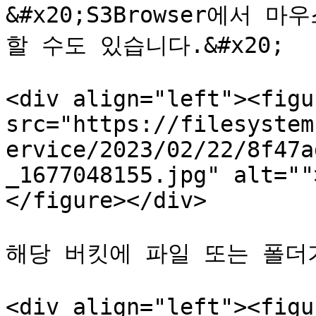
&#x20;S3Browser에서 
할 수도 있습니다.&#x20;

<div align="left"><figu
src="https://filesystem
ervice/2023/02/22/8f47a
_1677048155.jpg" alt=""
</figure></div>

해당 버킷에 파일 또는 폴더
<div align="left"><figu