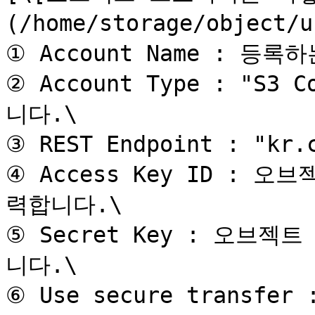
(/home/storage/object
① Account Name : 등
② Account Type : "S3 
니다.\

③ REST Endpoint : "kr
④ Access Key ID : 오
력합니다.\

⑤ Secret Key : 오브젝
니다.\

⑥ Use secure transf