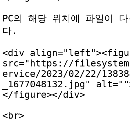
PC의 해당 위치에 파일이 
다.

<div align="left"><figu
src="https://filesystem
ervice/2023/02/22/13838
_1677048132.jpg" alt=""
</figure></div>

<br>
