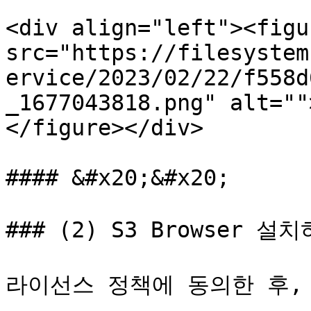
<div align="left"><figu
src="https://filesystem
ervice/2023/02/22/f558d
_1677043818.png" alt=""
</figure></div>

#### &#x20;&#x20;

### (2) S3 Browser 설치
라이선스 정책에 동의한 후, 