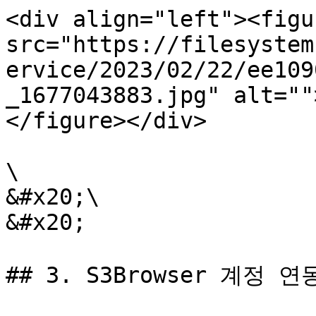
<div align="left"><figu
src="https://filesystem
ervice/2023/02/22/ee109
_1677043883.jpg" alt=""
</figure></div>

\

&#x20;\

&#x20;

## 3. S3Browser 계정 연동