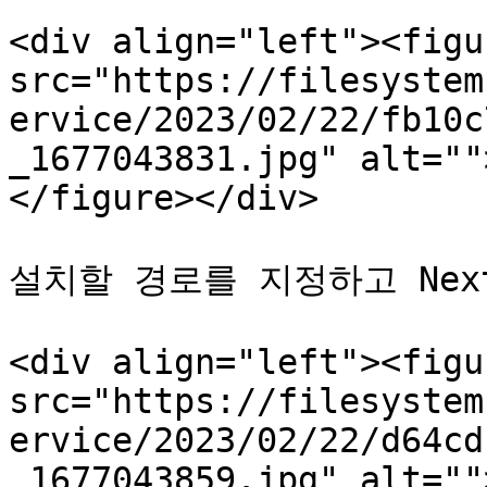
<div align="left"><figu
src="https://filesystem
ervice/2023/02/22/fb10c
_1677043831.jpg" alt=""
</figure></div>

설치할 경로를 지정하고 Nex
<div align="left"><figu
src="https://filesystem
ervice/2023/02/22/d64cd
_1677043859.jpg" alt=""