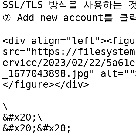
SSL/TLS 방식을 사용하는 
⑦ Add new account를
<div align="left"><figu
src="https://filesystem
ervice/2023/02/22/5a61e
_1677043898.jpg" alt=""
</figure></div>

\

&#x20;\

&#x20;&#x20;
