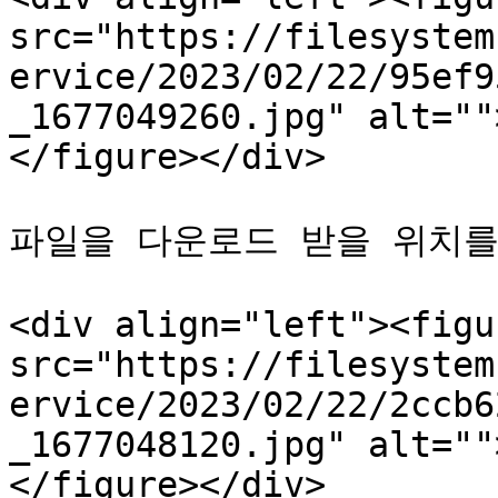
src="https://filesystem
ervice/2023/02/22/95ef9
_1677049260.jpg" alt=""
</figure></div>

파일을 다운로드 받을 위치를
<div align="left"><figu
src="https://filesystem
ervice/2023/02/22/2ccb6
_1677048120.jpg" alt=""
</figure></div>
