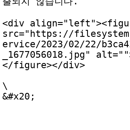
출되지 않습니다.

<div align="left"><figu
src="https://filesystem
ervice/2023/02/22/b3ca4
_1677056018.jpg" alt=""
</figure></div>

\
